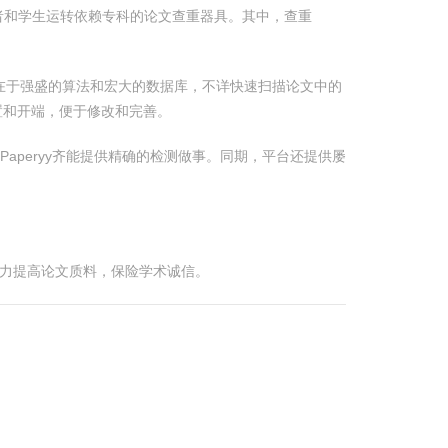
者和学生运转依赖专科的论文查重器具。其中，查重
上风在于强盛的算法和宏大的数据库，不详快速扫描论文中的
置和开端，便于修改和完善。
aperyy齐能提供精确的检测做事。同期，平台还提供屡
，助力提高论文质料，保险学术诚信。