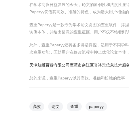
在学术商议日益发展的今天，论文的原创性和法度性显
Paperyy凭借其高效、准确的特色，成为浩大用户相信
查重Paperyy是一款专为学术论文贪图的查重软件，
访佛本体，并给出留意的查重证据。用户不仅不错看到
此外，查重Paperyy还具备多讲话撑捏，适用于不同
次查重功能，匡助用户在修改流程中抑止优化论文本体
天津航维百货有限公司
鹰潭市余江区誉裕景信息技术服
总的来说，查重Paperyy以其高效、准确和松弛的做
高效
论文
查重
paperyy