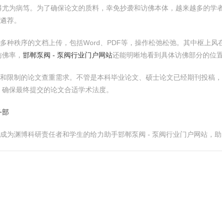
得尤为病笃。为了确保论文的质料，幸免抄袭和访佛本体，越来越多的学
的遴荐。
撑捏多种秩序的文档上传，包括Word、PDF等，操作松弛松弛。其中枢
访佛率，
邯郸泵阀 - 泵阀行业门户网站
还能明晰地看到具体访佛部分的位
学科和限制的论文查重需求。不管是本科毕业论文、硕士论文已经期刊投稿，P
，确保最终提交的论文合适学术法度。
务部
事，成为渊博科研责任者和学生的给力助手邯郸泵阀 - 泵阀行业门户网站